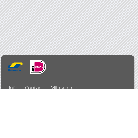
Info
Contact
Mijn account
Alle prijzen zijn Inclusief 21% BTW -
Algemene voorwaarden
-
Privacyverklaring
Powered by
Easy
Webshop