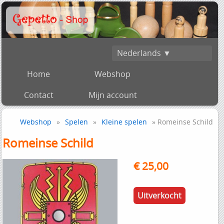
Nederlands ▼
Home
Webshop
Contact
Mijn account
Webshop
»
Spelen
»
Kleine spelen
» Romeinse Schild
Romeinse Schild
€ 25,00
Uitverkocht