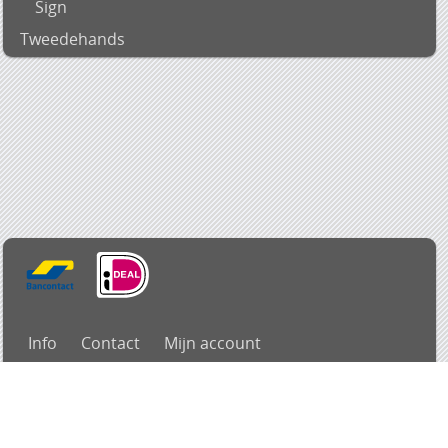
Sign
Tweedehands
Info
Contact
Mijn account
Alle prijzen zijn Inclusief 21% BTW -
Algemene voorwaarden
-
Privacyverklaring