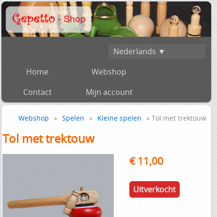
Nederlands ▼
Home
Webshop
Contact
Mijn account
Webshop
»
Spelen
»
Kleine spelen
» Tol met trektouw
Tol met trektouw
€ 11,00
Uitverkocht